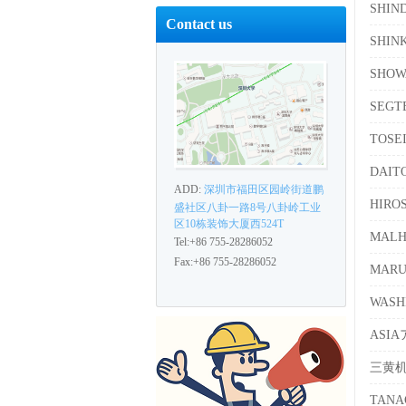
SHI
Contact us
SHIN
SHO
SEG
TOS
DAI
ADD:
深圳市福田区园岭街道鹏
HIR
盛社区八卦一路8号八卦岭工业
区10栋装饰大厦西524T
MAL
Tel:+86 755-28286052
Fax:+86 755-28286052
MAR
WAS
ASI
三黄
TAN