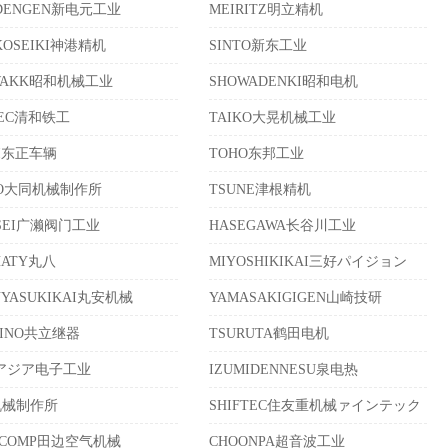
NDENGEN新电元工业
MEIRITZ明立精机
KOSEIKI神港精机
SINTO新东工业
WAKK昭和机械工业
SHOWADENKI昭和电机
TEC清和铁工
TAIKO大晃机械工业
EI东正车辆
TOHO东邦工业
TO大同机械制作所
TSUNE津根精机
OSEI广濑阀门工业
HASEGAWA长谷川工业
HATY丸八
MIYOSHIKIKAI三好パイジョン
UYASUKIKAI丸安机械
YAMASAKIGIGEN山崎技研
HINO共立继器
TSURUTA鹤田电机
Aアジア电子工业
IZUMIDENNESU泉电热
机械制作所
SHIFTEC住友重机械ァインテック
ACOMP田边空气机械
CHOONPA超音波工业