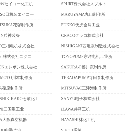
KOWセイコー化工机
SPURT株式会社スプルト
KISO日机装エイコー
MARUYAMA丸山制作所
ATSUKA花塚制作所
FUKKO伏虎金属工业
HIN兵神装备
GRACOグラコ株式会社
SO三相电机株式会社
NISHIGAKI西坦泵制造株式会社
UNI株式会社ニクニ
TOYOPUMP东洋电机工业所
PONエレポン株式会社
SAKURA-P樱川泵制作所
AMOTO川本制作所
TERADAPUMP寺田泵制作所
RA荏原制作所
MITSUVAC三津海制作所
ASHIKIKAKO仓敷化工
SANYU电子株式会社
UNI三国重工业
iZAWA井泽工机
KA大阪真空机器
HAYASHI林化工机
SOU电装产业
SHOEI昭荣