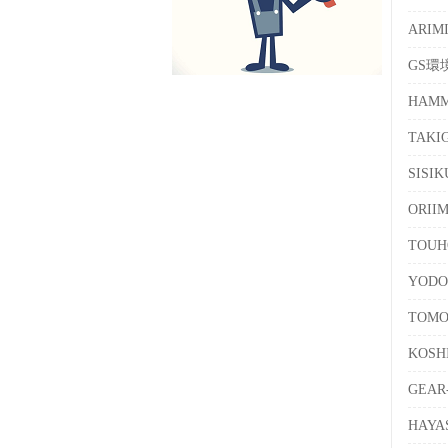
ARI
GS環
HAMM
TAKI
SISI
ORI
TOUH
YOD
TOM
KOS
GEA
HAY