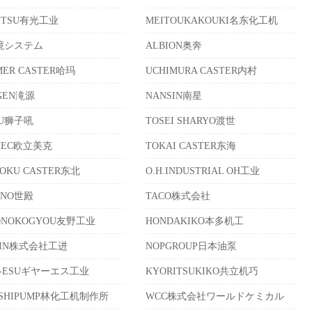
MITSU有光工业
MEITOUKAKOUKI名东化工机
境システム
ALBION奥奔
ER CASTER哈玛
UCHIMURA CASTER内村
GEN滝源
NANSIN南星
KU狮子吼
TOSEI SHARYO渡世
IMEC欧立美克
TOKAI CASTER东海
OKU CASTER东北
O.H.INDUSTRIAL OH工业
ONO世殿
TACO株式会社
ONOKOGYOU友野工业
HONDAKIKO本多机工
HIN株式会社工进
NOPGROUP日本油泵
R-ESUギヤーエス工业
KYORITSUKIKO共立机巧
ASHIPUMP林化工机制作所
WCC株式会社ワールドケミカル