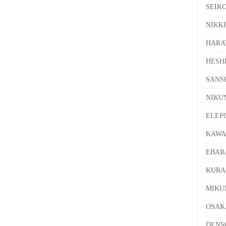
SEI
NIK
HAR
HES
SAN
NIK
ELE
KAW
EBA
KUR
MIK
OSA
DEN