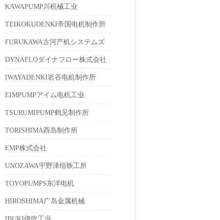
KAWAPUMP川机械工业
TEIKOKUDENKI帝国电机制作所
FURUKAWA古河产机システムズ
DYNAFLOダイナフロー株式会社
IWAYADENKI岩谷电机制作所
EIMPUMPアイム电机工业
TSURUMIPUMP鹤见制作所
TORISHIMA酉岛制作所
EMP株式会社
UNOZAWA宇野泽组铁工所
TOYOPUMPS东洋电机
HIROSHIMA广岛金属机械
IBUKI伊吹工业