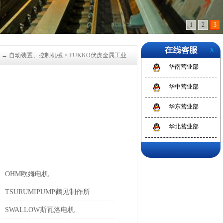
1
2
3
X
→
自动装置、控制机械
>
FUKKO伏虎金属工业
华南营业部
华中营业部
华东营业部
华北营业部
OHM欧姆电机
TSURUMIPUMP鹤见制作所
SWALLOW斯瓦洛电机