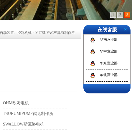
1
2
3
X
自动装置、控制机械
>
MITSUVAC三津海制作所
华南营业部
华中营业部
华东营业部
华北营业部
OHM欧姆电机
TSURUMIPUMP鹤见制作所
SWALLOW斯瓦洛电机