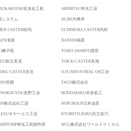
TOUKAKOUKI名东化工机
ARIMITSU有光工业
境システム
ALBION奥奔
ER CASTER哈玛
UCHIMURA CASTER内村
GEN滝源
NANSIN南星
KU狮子吼
TOSEI SHARYO渡世
IMEC欧立美克
TOKAI CASTER东海
OKU CASTER东北
O.H.INDUSTRIAL OH工业
ONO世殿
TACO株式会社
ONOKOGYOU友野工业
HONDAKIKO本多机工
HIN株式会社工进
NOPGROUP日本油泵
R-ESUギヤーエス工业
KYORITSUKIKO共立机巧
ASHIPUMP林化工机制作所
WCC株式会社ワールドケミカル