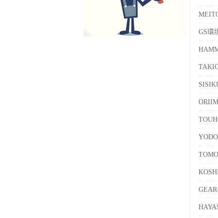
MEI
GS環
HAMM
TAKI
SISI
ORI
TOUH
YOD
TOM
KOS
GEA
HAY