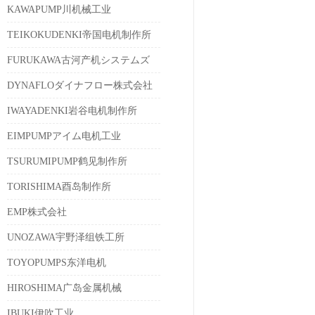
KAWAPUMP川机械工业
TEIKOKUDENKI帝国电机制作所
FURUKAWA古河产机システムズ
DYNAFLOダイナフロー株式会社
IWAYADENKI岩谷电机制作所
EIMPUMPアイム电机工业
TSURUMIPUMP鹤见制作所
TORISHIMA酉岛制作所
EMP株式会社
UNOZAWA宇野泽组铁工所
TOYOPUMPS东洋电机
HIROSHIMA广岛金属机械
IBUKI伊吹工业