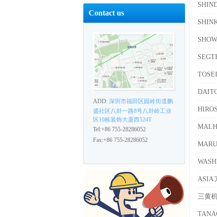
SHI
Contact us
SHIN
SHO
SEG
TOS
DAI
ADD:
深圳市福田区园岭街道鹏
HIR
盛社区八卦一路8号八卦岭工业
区10栋装饰大厦西524T
MAL
Tel:+86 755-28286052
Fax:+86 755-28286052
MAR
WAS
ASI
三黄
TAN