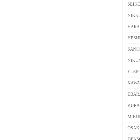
SEI
NIK
HAR
HES
SAN
NIK
ELE
KAW
EBA
KUR
MIK
OSA
DEN