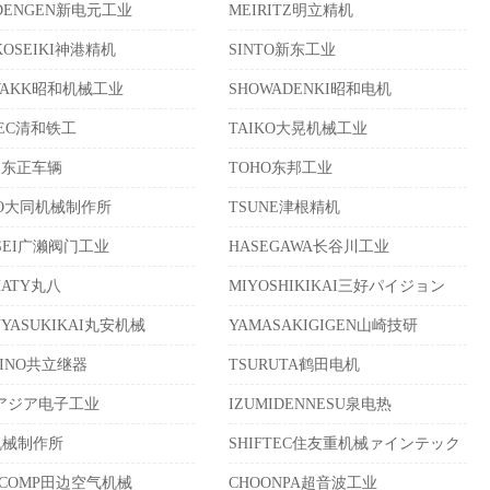
NDENGEN新电元工业
MEIRITZ明立精机
KOSEIKI神港精机
SINTO新东工业
WAKK昭和机械工业
SHOWADENKI昭和电机
TEC清和铁工
TAIKO大晃机械工业
EI东正车辆
TOHO东邦工业
TO大同机械制作所
TSUNE津根精机
OSEI广濑阀门工业
HASEGAWA长谷川工业
HATY丸八
MIYOSHIKIKAI三好パイジョン
UYASUKIKAI丸安机械
YAMASAKIGIGEN山崎技研
HINO共立继器
TSURUTA鹤田电机
Aアジア电子工业
IZUMIDENNESU泉电热
机械制作所
SHIFTEC住友重机械ァインテック
ACOMP田边空气机械
CHOONPA超音波工业