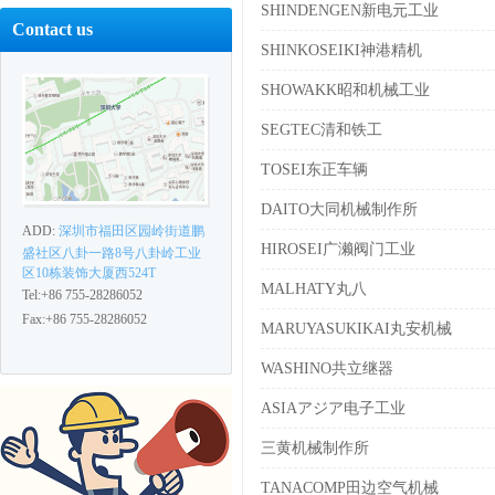
SHINDENGEN新电元工业
Contact us
SHINKOSEIKI神港精机
SHOWAKK昭和机械工业
SEGTEC清和铁工
TOSEI东正车辆
DAITO大同机械制作所
ADD:
深圳市福田区园岭街道鹏
HIROSEI广濑阀门工业
盛社区八卦一路8号八卦岭工业
区10栋装饰大厦西524T
MALHATY丸八
Tel:+86 755-28286052
Fax:+86 755-28286052
MARUYASUKIKAI丸安机械
WASHINO共立继器
ASIAアジア电子工业
三黄机械制作所
TANACOMP田边空气机械