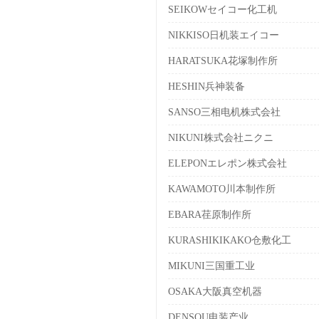
SEIKOWセイコー化工机
NIKKISO日机装エイコー
HARATSUKA花塚制作所
HESHIN兵神装备
SANSO三相电机株式会社
NIKUNI株式会社ニクニ
ELEPONエレポン株式会社
KAWAMOTO川本制作所
EBARA荏原制作所
KURASHIKIKAKO仓敷化工
MIKUNI三国重工业
OSAKA大阪真空机器
DENSOU电装产业