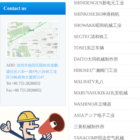
SHINDENGEN新电元工业
Contact us
SHINKOSEIKI神港精机
SHOWAKK昭和机械工业
SEGTEC清和铁工
TOSEI东正车辆
DAITO大同机械制作所
ADD:
深圳市福田区园岭街道鹏
HIROSEI广濑阀门工业
盛社区八卦一路8号八卦岭工业
区10栋装饰大厦西524T
MALHATY丸八
Tel:+86 755-28286052
Fax:+86 755-28286052
MARUYASUKIKAI丸安机械
WASHINO共立继器
ASIAアジア电子工业
三黄机械制作所
TANACOMP田边空气机械