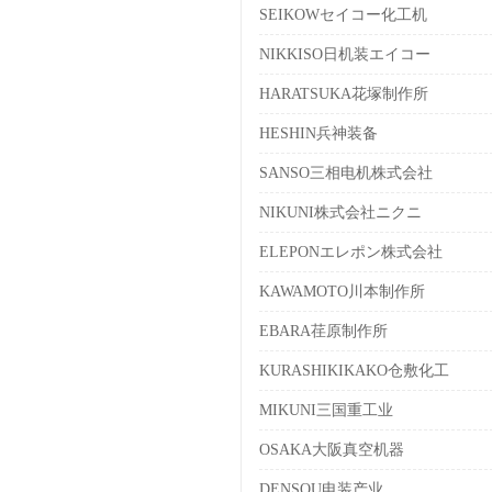
SEIKOWセイコー化工机
NIKKISO日机装エイコー
HARATSUKA花塚制作所
HESHIN兵神装备
SANSO三相电机株式会社
NIKUNI株式会社ニクニ
ELEPONエレポン株式会社
KAWAMOTO川本制作所
EBARA荏原制作所
KURASHIKIKAKO仓敷化工
MIKUNI三国重工业
OSAKA大阪真空机器
DENSOU电装产业