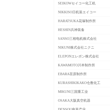
SEIKOWセイコー化工机
NIKKISO日机装エイコー
HARATSUKA花塚制作所
HESHIN兵神装备
SANSO三相电机株式会社
NIKUNI株式会社ニクニ
ELEPONエレポン株式会社
KAWAMOTO川本制作所
EBARA荏原制作所
KURASHIKIKAKO仓敷化工
MIKUNI三国重工业
OSAKA大阪真空机器
DENSOU电装产业