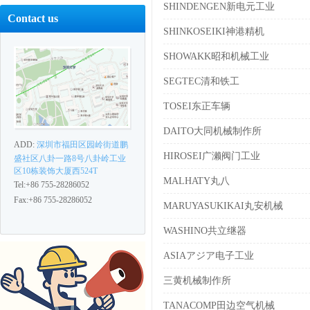
SHINDENGEN新电元工业
Contact us
SHINKOSEIKI神港精机
SHOWAKK昭和机械工业
SEGTEC清和铁工
TOSEI东正车辆
DAITO大同机械制作所
ADD:
深圳市福田区园岭街道鹏
HIROSEI广濑阀门工业
盛社区八卦一路8号八卦岭工业
区10栋装饰大厦西524T
MALHATY丸八
Tel:+86 755-28286052
Fax:+86 755-28286052
MARUYASUKIKAI丸安机械
WASHINO共立继器
ASIAアジア电子工业
三黄机械制作所
TANACOMP田边空气机械