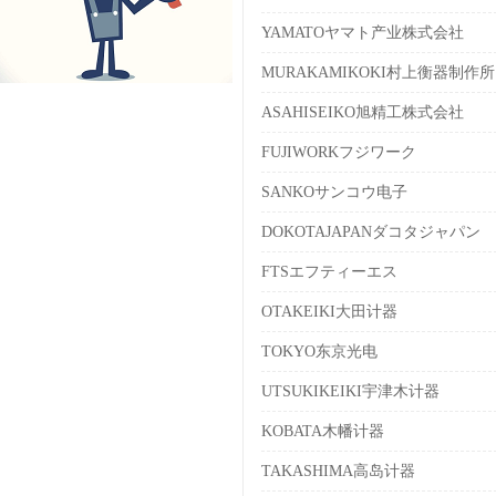
YAMATOヤマト产业株式会社
MURAKAMIKOKI村上衡器制作所
ASAHISEIKO旭精工株式会社
FUJIWORKフジワーク
SANKOサンコウ电子
DOKOTAJAPANダコタジャパン
FTSエフティーエス
OTAKEIKI大田计器
TOKYO东京光电
UTSUKIKEIKI宇津木计器
KOBATA木幡计器
TAKASHIMA高岛计器