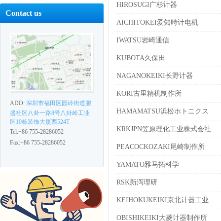
HIROSUGI广杉计器
Contact us
AICHITOKEI爱知時计电机
IWATSU岩崎通信
KUBOTA久保田
NAGANOKEIKI长野计器
KORI古里精机制作所
ADD:
深圳市福田区园岭街道鹏
HAMAMATSU浜松ホトニクス
盛社区八卦一路8号八卦岭工业
区10栋装饰大厦西524T
KRKJPN笠原理化工业株式会社
Tel:+86 755-28286052
Fax:+86 755-28286052
PEACOCKOZAKI尾崎制作所
YAMATO雅马拓科学
RSK新泻理研
KEIHOKUKEIKI京北计器工业
OBISHIKEIKI大菱计器制作所