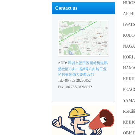
HIR
Contact us
AIC
IWA
KUB
NAG
KOR
ADD:
深圳市福田区园岭街道鹏
HAM
盛社区八卦一路8号八卦岭工业
区10栋装饰大厦西524T
KRK
Tel:+86 755-28286052
Fax:+86 755-28286052
PEA
YAM
RSK
KEI
OBI