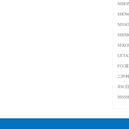
NIH
SHOW
NIS
SHI
SEK
UET
FCC
二叶
JIS
NIS