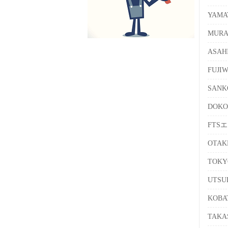
YAM
MUR
ASA
FUJ
SAN
DOK
FTS
OTA
TOK
UTSU
KOB
TAK