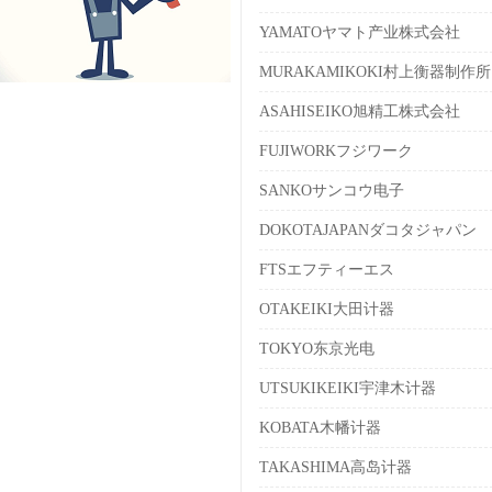
YAMATOヤマト产业株式会社
MURAKAMIKOKI村上衡器制作所
ASAHISEIKO旭精工株式会社
FUJIWORKフジワーク
SANKOサンコウ电子
DOKOTAJAPANダコタジャパン
FTSエフティーエス
OTAKEIKI大田计器
TOKYO东京光电
UTSUKIKEIKI宇津木计器
KOBATA木幡计器
TAKASHIMA高岛计器