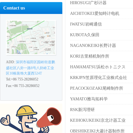
HIROSUGI广杉计器
Contact us
AICHITOKEI爱知時计电机
IWATSU岩崎通信
KUBOTA久保田
NAGANOKEIKI长野计器
KORI古里精机制作所
ADD:
深圳市福田区园岭街道鹏
HAMAMATSU浜松ホトニクス
盛社区八卦一路8号八卦岭工业
区10栋装饰大厦西524T
KRKJPN笠原理化工业株式会社
Tel:+86 755-28286052
Fax:+86 755-28286052
PEACOCKOZAKI尾崎制作所
YAMATO雅马拓科学
RSK新泻理研
KEIHOKUKEIKI京北计器工业
OBISHIKEIKI大菱计器制作所