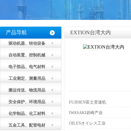
产品导航
EXTION台湾大内
驱动机器、转动设备
自动装置、控制机械
电子部品、电气材料
工业测定、测量用品
搬运传送、物流用品
安全保护、环境用品
FUJIHEN富士变速机
IWASAKI岩崎产业
化学制品、化工材料
OILESオイレス工业
五金工具、配管电材