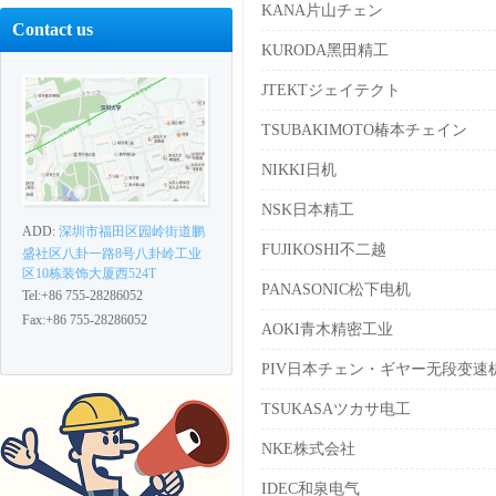
KANA片山チェン
Contact us
KURODA黑田精工
JTEKTジェイテクト
TSUBAKIMOTO椿本チェイン
NIKKI日机
NSK日本精工
ADD:
深圳市福田区园岭街道鹏
FUJIKOSHI不二越
盛社区八卦一路8号八卦岭工业
区10栋装饰大厦西524T
PANASONIC松下电机
Tel:+86 755-28286052
Fax:+86 755-28286052
AOKI青木精密工业
PIV日本チェン・ギヤー无段变速
TSUKASAツカサ电工
NKE株式会社
IDEC和泉电气