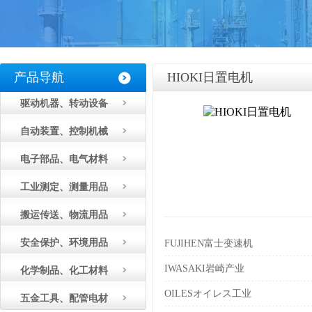
产品导航
HIOKI日置电机
驱动机器、转动设备
自动装置、控制机械
电子部品、电气材料
工业测定、测量用品
搬运传送、物流用品
安全保护、环境用品
FUJIHEN富士变速机
IWASAKI岩崎产业
化学制品、化工材料
OILESオイレス工业
五金工具、配管电材