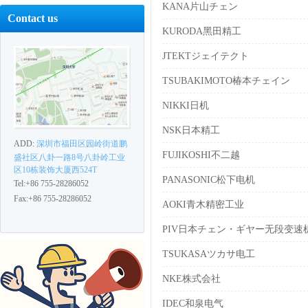
KANA片山チェン
Contact us
KURODA黑田精工
JTEKTジェイテクト
TSUBAKIMOTO椿本チェイン
NIKKI日机
NSK日本精工
ADD:
深圳市福田区园岭街道鹏
FUJIKOSHI不二越
盛社区八卦一路8号八卦岭工业
区10栋装饰大厦西524T
PANASONIC松下电机
Tel:+86 755-28286052
Fax:+86 755-28286052
AOKI青木精密工业
PIV日本チェン・ギヤー无段变速
TSUKASAツカサ电工
NKE株式会社
IDEC和泉电气