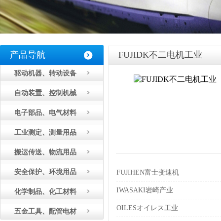
产品导航
FUJIDK不二电机工业
驱动机器、转动设备
自动装置、控制机械
电子部品、电气材料
工业测定、测量用品
搬运传送、物流用品
安全保护、环境用品
FUJIHEN富士变速机
IWASAKI岩崎产业
化学制品、化工材料
OILESオイレス工业
五金工具、配管电材