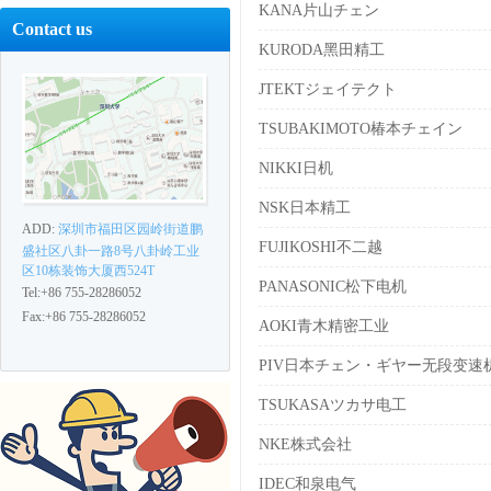
KANA片山チェン
Contact us
KURODA黑田精工
JTEKTジェイテクト
TSUBAKIMOTO椿本チェイン
NIKKI日机
NSK日本精工
ADD:
深圳市福田区园岭街道鹏
FUJIKOSHI不二越
盛社区八卦一路8号八卦岭工业
区10栋装饰大厦西524T
PANASONIC松下电机
Tel:+86 755-28286052
Fax:+86 755-28286052
AOKI青木精密工业
PIV日本チェン・ギヤー无段变速
TSUKASAツカサ电工
NKE株式会社
IDEC和泉电气