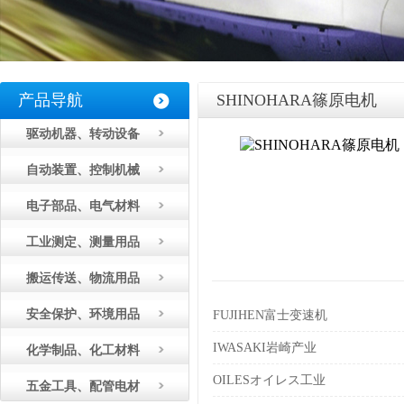
产品导航
SHINOHARA篠原电机
驱动机器、转动设备
自动装置、控制机械
电子部品、电气材料
工业测定、测量用品
搬运传送、物流用品
安全保护、环境用品
FUJIHEN富士变速机
IWASAKI岩崎产业
化学制品、化工材料
OILESオイレス工业
五金工具、配管电材