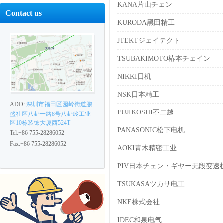
KANA片山チェン
Contact us
KURODA黑田精工
JTEKTジェイテクト
TSUBAKIMOTO椿本チェイン
NIKKI日机
NSK日本精工
ADD:
深圳市福田区园岭街道鹏
FUJIKOSHI不二越
盛社区八卦一路8号八卦岭工业
区10栋装饰大厦西524T
PANASONIC松下电机
Tel:+86 755-28286052
Fax:+86 755-28286052
AOKI青木精密工业
PIV日本チェン・ギヤー无段变速
TSUKASAツカサ电工
NKE株式会社
IDEC和泉电气