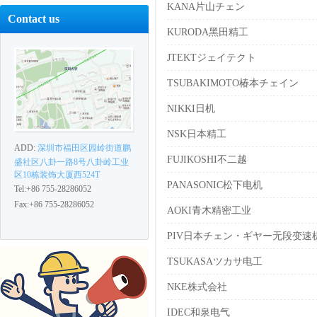
KANA片山チェン
Contact us
KURODA黑田精工
JTEKTジェイテクト
TSUBAKIMOTO椿本チェイン
NIKKI日机
NSK日本精工
ADD:
深圳市福田区园岭街道鹏
FUJIKOSHI不二越
盛社区八卦一路8号八卦岭工业
区10栋装饰大厦西524T
PANASONIC松下电机
Tel:+86 755-28286052
Fax:+86 755-28286052
AOKI青木精密工业
PIV日本チェン・ギヤー无段变速
TSUKASAツカサ电工
NKE株式会社
IDEC和泉电气