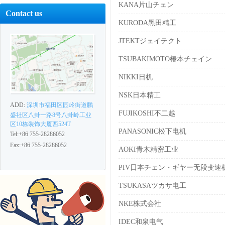
KANA片山チェン
Contact us
KURODA黑田精工
JTEKTジェイテクト
TSUBAKIMOTO椿本チェイン
NIKKI日机
NSK日本精工
ADD:
深圳市福田区园岭街道鹏
FUJIKOSHI不二越
盛社区八卦一路8号八卦岭工业
区10栋装饰大厦西524T
PANASONIC松下电机
Tel:+86 755-28286052
Fax:+86 755-28286052
AOKI青木精密工业
PIV日本チェン・ギヤー无段变速
TSUKASAツカサ电工
NKE株式会社
IDEC和泉电气