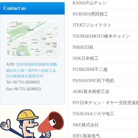
KANA片山チェン
Contact us
KURODA黑田精工
JTEKTジェイテクト
TSUBAKIMOTO椿本チェイン
NIKKI日机
NSK日本精工
ADD:
深圳市福田区园岭街道鹏
FUJIKOSHI不二越
盛社区八卦一路8号八卦岭工业
区10栋装饰大厦西524T
PANASONIC松下电机
Tel:+86 755-28286052
Fax:+86 755-28286052
AOKI青木精密工业
PIV日本チェン・ギヤー无段变速
TSUKASAツカサ电工
NKE株式会社
IDEC和泉电气