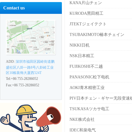
KANA片山チェン
Contact us
KURODA黑田精工
JTEKTジェイテクト
TSUBAKIMOTO椿本チェイン
NIKKI日机
NSK日本精工
ADD:
深圳市福田区园岭街道鹏
FUJIKOSHI不二越
盛社区八卦一路8号八卦岭工业
区10栋装饰大厦西524T
PANASONIC松下电机
Tel:+86 755-28286052
Fax:+86 755-28286052
AOKI青木精密工业
PIV日本チェン・ギヤー无段变速
TSUKASAツカサ电工
NKE株式会社
IDEC和泉电气