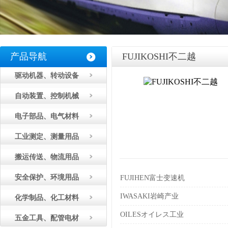
产品导航
FUJIKOSHI不二越
驱动机器、转动设备
自动装置、控制机械
电子部品、电气材料
工业测定、测量用品
搬运传送、物流用品
安全保护、环境用品
FUJIHEN富士变速机
IWASAKI岩崎产业
化学制品、化工材料
OILESオイレス工业
五金工具、配管电材