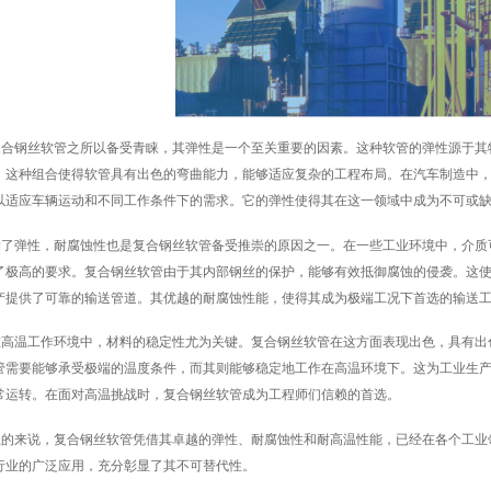
复合钢丝软管之所以备受青睐，其弹性是一个至关重要的因素。这种软管的弹性源于其
。这种组合使得软管具有出色的弯曲能力，能够适应复杂的工程布局。在汽车制造中
以适应车辆运动和不同工作条件下的需求。它的弹性使得其在这一领域中成为不可或
除了弹性，耐腐蚀性也是复合钢丝软管备受推崇的原因之一。在一些工业环境中，介质
了极高的要求。复合钢丝软管由于其内部钢丝的保护，能够有效抵御腐蚀的侵袭。这
产提供了可靠的输送管道。其优越的耐腐蚀性能，使得其成为极端工况下首选的输送
在高温工作环境中，材料的稳定性尤为关键。复合钢丝软管在这方面表现出色，具有出
管需要能够承受极端的温度条件，而其则能够稳定地工作在高温环境下。这为工业生
常运转。在面对高温挑战时，复合钢丝软管成为工程师们信赖的首选。
总的来说，复合钢丝软管凭借其卓越的弹性、耐腐蚀性和耐高温性能，已经在各个工业
行业的广泛应用，充分彰显了其不可替代性。‍