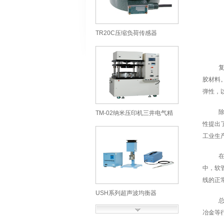
TR20C压缩负荷传感器
SOHGOHKEISO综合计装株式
会社
胶材料
弹性，
TM-02纳米压印机三井电气精
性提出
机株式会社
工业生
中，软
线的正
USH系列超声波均衡器
ULTRASONICS超声波工业株
冶金等