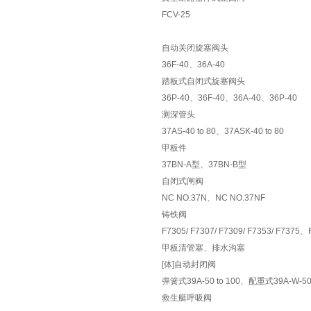
FCV-25
自动关闭旋塞阀头
36F-40、
36A-40
踏板式自闭式旋塞阀头
36P-40、36F-40、36A-40、36P-40
测深管头
37AS-40 to 80、37ASK-40 to 80
甲板件
37BN-A型、
37BN-B型
自闭式闸阀
NC NO.37N
、NC NO.37NF
铸铁阀
F7305/ F7307/ F7309/ F7353/ F737
甲板清管塞、排水沟塞
[
体]自动封闭阀
弹簧式39A-50 to 100、配重式39A-W-50 
救生艇呼吸阀