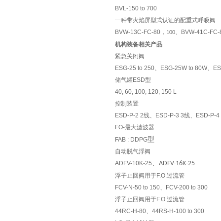
式会社
BVL-150 to 700
一种带火焰屏型式认证的配重式呼吸阀
BVW-13C-FC-80
，
、
BVW-41C-FC-
100
机构装备相关产品
UVM-2型超声波声速测定装置
紧急关闭阀
ULTRASONICS超声波工业株
ESG-25 to 250、ESG-25W to 80W、ES
储气罐ESD型
式会社
40, 60, 100, 120, 150 L
控制装置
ESD-P-2 2线、ESD-P-3 3线、ESD-P-4
UAM-4型超声波浓度计
FO-最大滤波器
型
FAB : DDPG
ULTRASONICS超声波工业株
自动脱气浮阀
式会社
、
ADFV-10K-25
ADFV-16K-25
浮子止回阀用于F.O.过流管
FCV-N-50 to 150
、
FCV-200 to 300
浮子止回阀用于F.O.过流管
ULM-501型超声波流量计
44RC-H-80
、
44RS-H-100 to 300