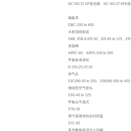
ULM-500系列台式分离型超声
NC NO.37 AF填充阀、NC NO.37 AF
波清洗机ULTRASONICS超声
隔板罩
波工业株式会社
DBC-200 to 400
水射流喷射器
S4B, S5B & ER-50、ER-65 to 125、ER-1
表面阀
44RC-80
44RS-100 to 300
、
甲板标准滚轮
D-25s,25,32,42
排气头
53C(W)-50 to 250
、
53B(W)-300 to 450
颈缩型空气管头
53G-40 to 125
甲板台平底式
57N-30
用于探测管的自封闭盖
37C-65
真空断路器浮式止回阀