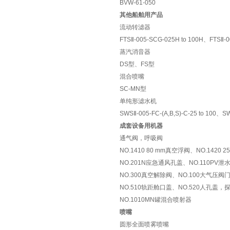
BVW-61-050
其他船舶用产品
流动转滤器
FTSⅡ-005-SCG-025H to 100H
、
FTSⅡ-0
蒸汽消音器
DS型、FS型
混合喷嘴
SC-MN
型
单纯形滤水机
SWSⅡ-005-FC-(A,B,S)-C-25 to 100、SWS
成套设备用机器
通气阀，呼吸阀
NO.1410 80 mm
真空浮阀、
NO.1420
NO.201N应急通风孔盖、
NO.110PV
NO.300真空解除阀、NO.100大气压阀
NO.510轨距舱口盖、NO.520人孔盖，
NO.1010MN
罐混合喷射器
喷嘴
圆形全面喷雾喷嘴