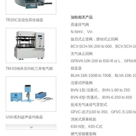
油轮相关产品
TR20C压缩负荷传感器
高速排气阀
SOHGOHKEISO综合计装株式
N-NHV-、VV-
旋启式止逆阀，摆动式止回阀
会社
BCV-SCH-5K-200 to 600、BCV-SCH-10
无气体止回阀
GFNVII-10K-200 to 650-R or L、GFNVII-
线盲器
TM-02纳米压印机三井电气精
BLVA-16K-100B to 700B、BLVA-10K-10
机株式会社
活塞式呼吸阀
BVN-1型-活塞式-、BVN-1-80 to 250
BVN-6
型-旁通式-、BVN-6-250 to 650
批准无气体排气罩型式
GFVC-(E,F)100 to 350、GFVC-S-100 to
USH系列超声波均衡器
消炎式屏幕框架
630-N型、630-C式
ULTRASONICS超声波工业株
燃气管路蝶形阀