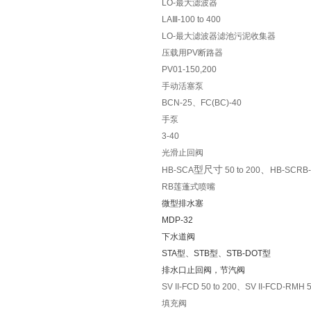
LO-最大滤波器
ULTRASONICS超声波工业株
LAⅢ-100 to 400
式会社
LO-最大滤波器滤池污泥收集器
压载用
PV
断路器
PV01-150,200
手动活塞泵
ULM-520/530系列超声波液位
BCN-25
、
FC(BC)-40
计转换器ULTRASONICS超声
手泵
3-40
波工业株式会社
光滑止回阀
型尺寸
、
HB-SCA
50 to 200
HB-SCRB-5
RB
莲蓬式喷嘴
ULM-20R型 超声波液位计转换
微型排水塞
MDP-32
器ULTRASONICS超声波工业
下水道阀
株式会社
STA
型、
STB
型、
STB-DOT
型
排水口止回阀，节汽阀
SV II-FCD 50 to 200
、
SV II-FCD-RMH 5
填充阀