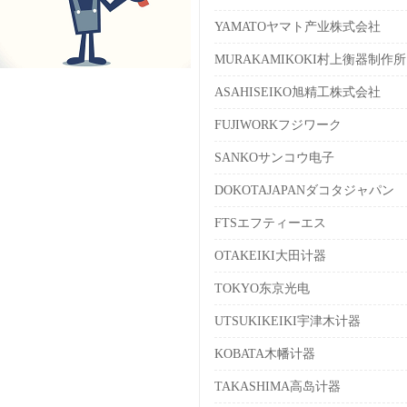
YAMATOヤマト产业株式会社
MURAKAMIKOKI村上衡器制作所
ASAHISEIKO旭精工株式会社
FUJIWORKフジワーク
SANKOサンコウ电子
DOKOTAJAPANダコタジャパン
FTSエフティーエス
OTAKEIKI大田计器
TOKYO东京光电
UTSUKIKEIKI宇津木计器
KOBATA木幡计器
TAKASHIMA高岛计器