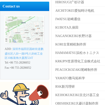
HIROSUGI广杉计器
Contact us
AICHITOKEI爱知時计电机
IWATSU岩崎通信
KUBOTA久保田
NAGANOKEIKI长野计器
KORI古里精机制作所
ADD:
深圳市福田区园岭街道鹏
HAMAMATSU浜松ホトニクス
盛社区八卦一路8号八卦岭工业
区10栋装饰大厦西524T
KRKJPN笠原理化工业株式会社
Tel:+86 755-28286052
Fax:+86 755-28286052
PEACOCKOZAKI尾崎制作所
YAMATO雅马拓科学
RSK新泻理研
KEIHOKUKEIKI京北计器工业
OBISHIKEIKI大菱计器制作所