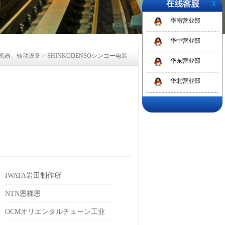
X
华南营业部
1
2
3
华中营业部
机器、转动设备
>
SHINKODENSOシンコー电装
华东营业部
华北营业部
IWATA岩田制作所
NTN恩梯恩
OCMオリエンタルチェーン工业