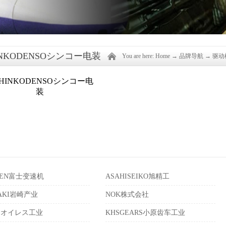
INKODENSOシンコー电装
You are here:
Home
→
品牌导航
→
驱动
IHEN富士变速机
ASAHISEIKO旭精工
SAKI岩崎产业
NOK株式会社
ESオイレス工业
KHSGEARS小原齿车工业