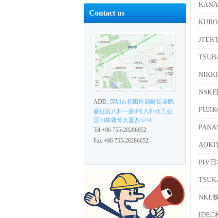
KAN
Contact us
KUR
JTE
TSU
NIKK
NSK
ADD:
深圳市福田区园岭街道鹏
FUJI
盛社区八卦一路8号八卦岭工业
区10栋装饰大厦西524T
PAN
Tel:+86 755-28286052
Fax:+86 755-28286052
AOK
PIV
TSU
NKE
IDE