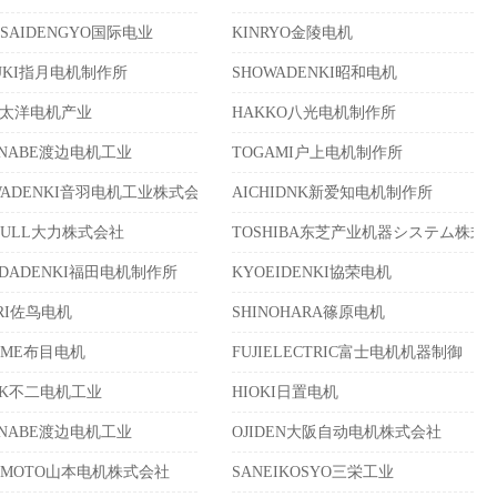
USAIDENGYO国际电业
KINRYO金陵电机
ZUKI指月电机制作所
SHOWADENKI昭和电机
T太洋电机产业
HAKKO八光电机制作所
ANABE渡边电机工业
TOGAMI户上电机制作所
WADENKI音羽电机工业株式会社
AICHIDNK新爱知电机制作所
PULL大力株式会社
TOSHIBA东芝产业机器システム株式
UDADENKI福田电机制作所
KYOEIDENKI協荣电机
ORI佐鸟电机
SHINOHARA篠原电机
OME布目电机
FUJIELECTRIC富士电机机器制御
IDK不二电机工业
HIOKI日置电机
ANABE渡边电机工业
OJIDEN大阪自动电机株式会社
AMOTO山本电机株式会社
SANEIKOSYO三栄工业