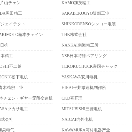
A片山チェン
KAMO加茂精工
ODA黑田精工
SAKABEKOGYO阪部工业
KTジェイテクト
SHINKODENSOシンコー电装
BAKIMOTO椿本チェイン
THK株式会社
I日机
NANKAI南海精工所
日本精工
NSB日本特殊ベアリング
KOSHI不二越
TEKOKUCHUCK帝国チャック
ASONIC松下电机
YASKAWA安川电机
I青木精密工业
HIRAI平井减速机制作所
日本チェン・ギヤー无段变速机㈱
CKD喜开理
KASAツカサ电工
MITSUBISHI三菱电机
株式会社
NAIGAI内外电机
C和泉电气
KAWAMURA河村电器产业