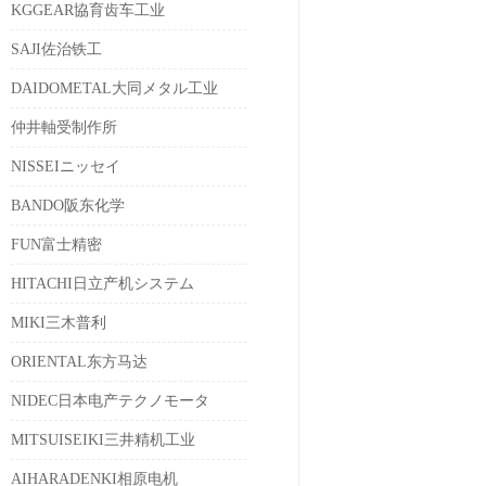
KGGEAR協育齿车工业
SAJI佐治铁工
DAIDOMETAL大同メタル工业
仲井軸受制作所
NISSEIニッセイ
BANDO阪东化学
FUN富士精密
HITACHI日立产机システム
MIKI三木普利
ORIENTAL东方马达
NIDEC日本电产テクノモータ
MITSUISEIKI三井精机工业
AIHARADENKI相原电机