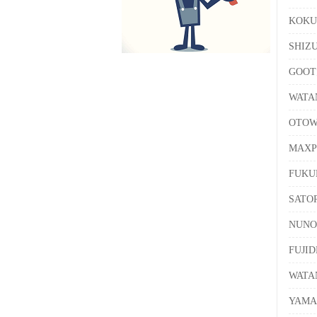
KOK
SHI
GOO
WAT
OTO
MAX
FUK
SAT
NUN
FUJ
WAT
YAM