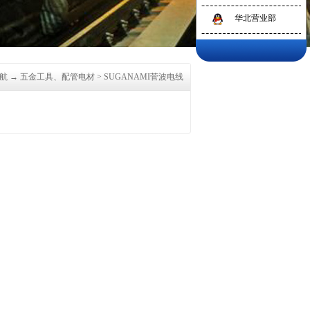
华北营业部
航
→
五金工具、配管电材
>
SUGANAMI菅波电线