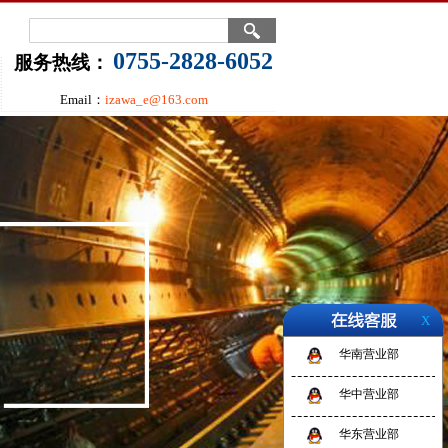
0755-2828-6052
服务热线：
Email：
izawa_e@163.com
X
华南营业部
华中营业部
华东营业部