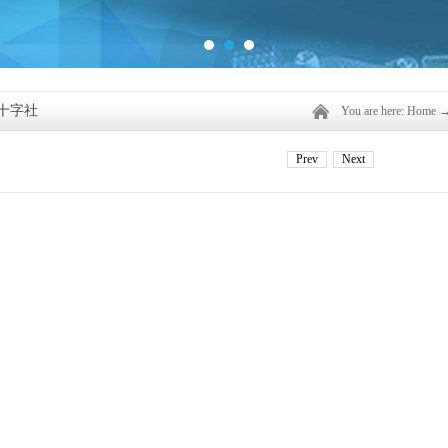
十字社
You are here:
Home
Prev
Next