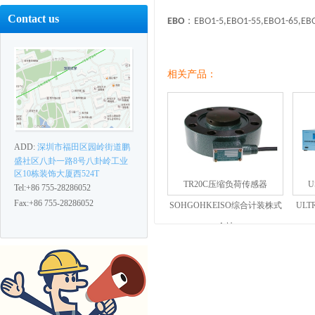
Contact us
：
EBO
EBO1-5,EBO1-55,EBO1-65,EBO
相关产品：
ADD:
深圳市福田区园岭街道鹏
盛社区八卦一路8号八卦岭工业
区10栋装饰大厦西524T
TR20C压缩负荷传感器
Tel:+86 755-28286052
Fax:+86 755-28286052
SOHGOHKEISO综合计装株式
UL
会社