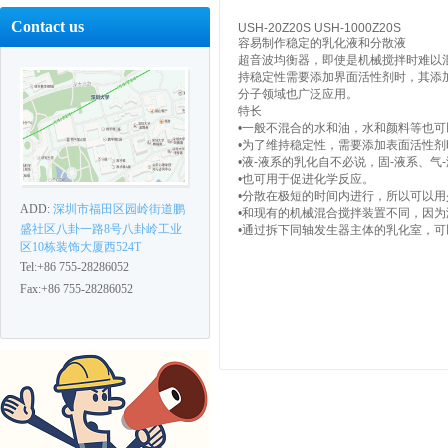
Contact us
USH-20Z20S USH-1000Z20S
容易制作稳定的乳化液和分散液
超音波均衡器，即使是机械搅拌时难以
持稳定性需要添加界面活性剂时，其添
分子领域也广泛应用。
特长
•一般不混合的水和油，水和颜料等也
•为了维持稳定性，需要添加表面活性
•液-液系的乳化自不必说，固-液系、气
•也可用于促进化学反应。
•分散在极短的时间内进行，所以可以
ADD:
深圳市福田区园岭街道鹏
•和现有的机械混合搅拌装置不同，因
盛社区八卦一路8号八卦岭工业
•通过拆下同轴发生器主体的乳化室，
区10栋装饰大厦西524T
Tel:+86 755-28286052
Fax:+86 755-28286052