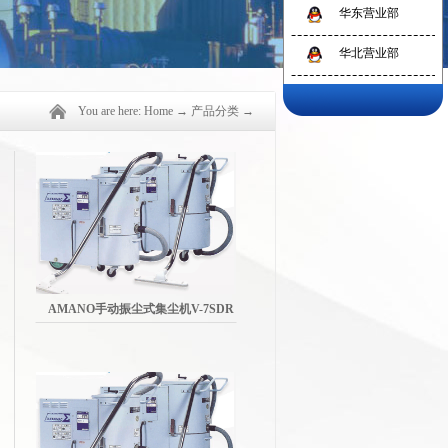
华东营业部
华北营业部
You are here:
Home
→
产品分类
→
AMANO手动振尘式集尘机V-7SDR